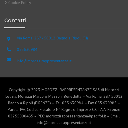
Cookie Policy
Contatti
Via Roma, 287 - 50012 Bagno a Ripoli (FI)
055630984
info@morozzirappresentanze.it
Copyright © 2023 MOROZZI RAPPRESENTANZE SAS di Morozzi
Letizia, Morozzi Marco e Mazzoni Benedetta – Via Roma, 287 50012
Bagno a Ripoli (FIRENZE) – Tel 055.630984 – Fax 055.630985 –
Partita IVA, Codice Fiscale e N° Registro Imprese C.C.I.A.A. Firenze
03255000485 – PEC: morozzirappresentanze@pec.fol.it – Email:
info@morozzirappresentanze.it